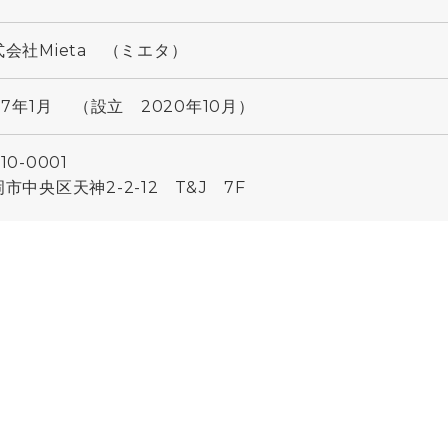
式会社Mieta （ミエタ）
17年1月 （設立 2020年10月）
10-0001
市中央区天神2-2-12 T&J 7F
L 050-8894-3405（代表番号）
50-1144
県下関市小月茶屋1-7-1-1F
59-0204
県宇部市妻崎開作504-1-3F